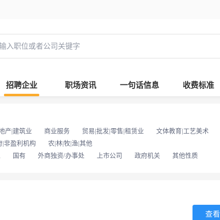
招聘企业
职场资讯
一句话信息
收费标准
地产|建筑业
商业服务
贸易|批发|零售|租赁业
文体教育|工艺美术
府|非盈利机构
农|林|牧|渔|其他
位
国有
外商独资/办事处
上市公司
政府机关
其他性质
查看