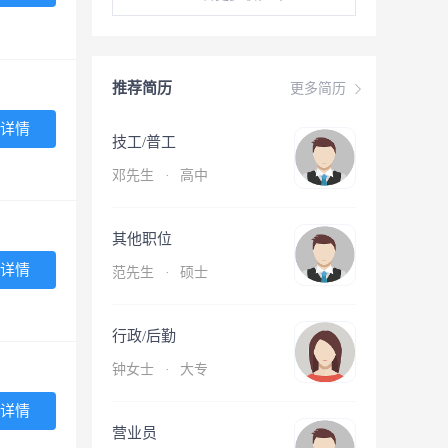
推荐简历
更多简历
详情
技工/普工
邓先生
·
高中
其他职位
详情
范先生
·
硕士
行政/后勤
钟女士
·
大专
详情
营业员