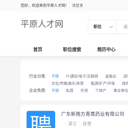
您好，欢迎来到平原人才网！
请登录
平原人才网
职位
首页
职位搜索
简历中心
行业分类:
不限
IT|通信|电子|互联网
金融业
房
文化|传媒|娱乐|体育
能源|矿产|环保
政
企业性质:
不限
私营
外资
个体户
事业单
广东新南方青蒿药业有限公司
其它
民营