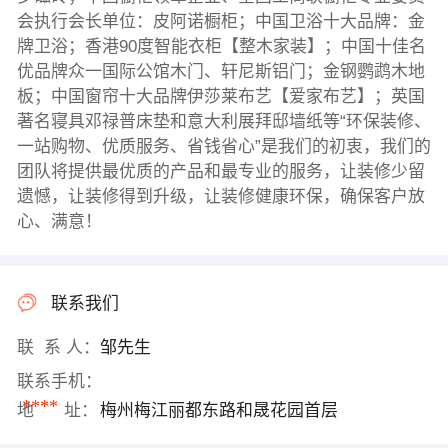
会执行会长单位：皮阿诺橱柜；中国卫浴十大品牌：金
牌卫浴；香港90度智能衣柜【整木家装】；中国十佳名
优品牌众一国际公馆木门、轩尼斯铝门；金钢鹦鹉木地
板；中国窗帘十大品牌伊莎莱布艺【爱家布艺】；英国
著名寝具邓禄普床垫和意大利展拜邸墙纸等“环保装修、
一站购物、优质服务、省钱省心”是我们的初衷，我们的
团队将提供最优质的产品和最专业的服务，让装修少留
遗憾，让装修得到升级，让装修健康环保，确保客户放
心、满意！
联系我们
联 系 人：
邹先生
联系手机：
****
地 址：
梅州梅江丽都东路和晟花园首层