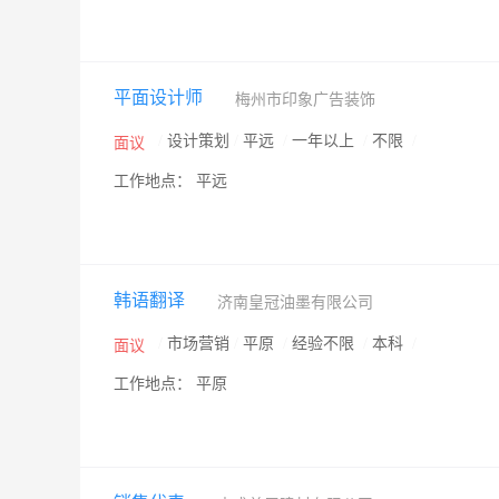
平面设计师
梅州市印象广告装饰
/
设计策划
/
平远
/
一年以上
/
不限
/
面议
工作地点： 平远
韩语翻译
济南皇冠油墨有限公司
/
市场营销
/
平原
/
经验不限
/
本科
/
面议
工作地点： 平原