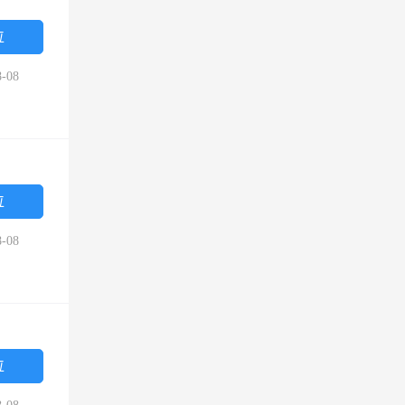
位
-08
位
-08
位