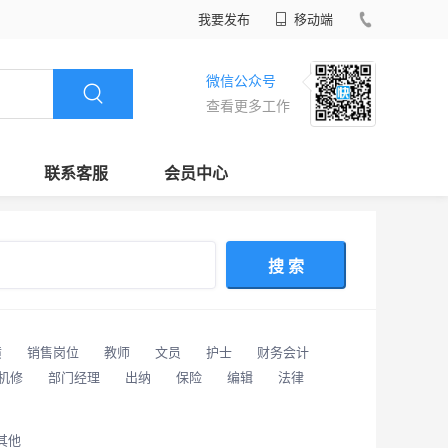
我要发布
移动端
微信公众号
查看更多工作
联系客服
会员中心
搜 索
潢
销售岗位
教师
文员
护士
财务会计
/机修
部门经理
出纳
保险
编辑
法律
其他