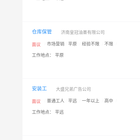
仓库保管
济南皇冠油墨有限公司
/
市场营销
/
平原
/
经验不限
/
不限
/
面议
工作地点： 平原
安装工
大盛兄弟广告公司
/
普通工人
/
平远
/
一年以上
/
高中
/
面议
工作地点： 平远