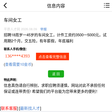
信息内容
车间女工
平原人才网 2026.08.09
举报
招聘18周岁一45岁的车间女工，计件工资约3500一5000元，试
用期2个月，交五险，有年薪假，年底福利
联系人手机/微信：
136****4393
点击查看完整信息
(
查看需要10金币
)
特此声明：
信息真伪请自行辨别，求职应聘须谨慎，网站对此不承担任何
保证或连带责任! 希望我们的平台能为您带来更多的便利！
[
联系客服
]
[
最新找人才
]