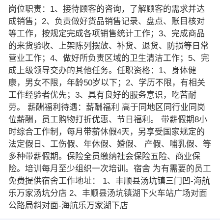
岗位职责：1、接待顾客的咨询，了解顾客的需求并达
成销售；2、负责做好货品销售记录、盘点、账目核对
等工作，按规定完成各项销售统计工作；3、完成商品
的来货验收、上架陈列摆放、补货、退货、防损等日常
营业工作；4、做好所负责区域的卫生清洁工作；5、完
成上级领导交办的其他任务。任职资格：1、身体健
康，男女不限，年龄50岁以下；2、学历不限，有相关
工作经验者优先；3、具有良好的服务意识，吃苦耐
劳。 薪酬福利待遇：薪酬福利 高于同地区同行业同岗
位薪酬，员工购物打折优惠、节日福利。 带薪假期8小
时综合工作制，每月带薪休假4天，另享受国家规定的
法定假日、工伤假、年休假、婚假、 产假、哺乳假、等
多种带薪假期。保险全员缴纳社会保险五险、商业保
险。培训每月至少组织一次培训。宿舍 为有需要的员工
免费提供宿舍工作地址： 1、丰顺县汤坑镇三门凹-海航
乐万家汤坑分店 2、丰顺县汤坑镇湖下火车站广场对面
公路局斜对面-海航乐万家湖下店