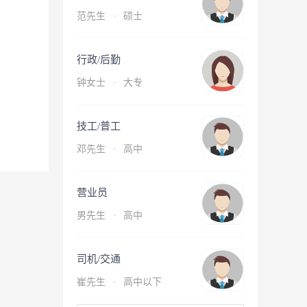
范先生
·
硕士
行政/后勤
钟女士
·
大专
技工/普工
邓先生
·
高中
营业员
男先生
·
高中
司机/交通
崔先生
·
高中以下